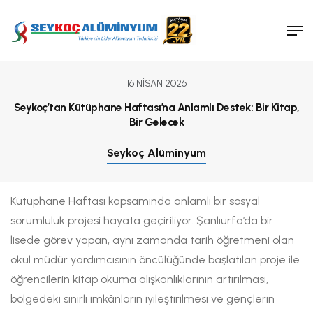
Makine ve Kalıp Sanayi
Satış Ekibimiz
Tanker ve Silobas Sanayi
Tanıtım Dökümanları
Medikal Sanayi
Ambalaj Sanayi
16 NISAN 2026
Seykoç’tan Kütüphane Haftası’na Anlamlı Destek: Bir Kitap,
Bir Gelecek
Seykoç Alüminyum
Kütüphane Haftası kapsamında anlamlı bir sosyal
sorumluluk projesi hayata geçiriliyor. Şanlıurfa’da bir
lisede görev yapan, aynı zamanda tarih öğretmeni olan
okul müdür yardımcısının öncülüğünde başlatılan proje ile
öğrencilerin kitap okuma alışkanlıklarının artırılması,
bölgedeki sınırlı imkânların iyileştirilmesi ve gençlerin