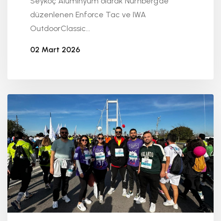
Seykoç Alüminyum olarak Nürnberg’de
düzenlenen Enforce Tac ve IWA
OutdoorClassic...
02 Mart 2026
Seykoç Alüminyum