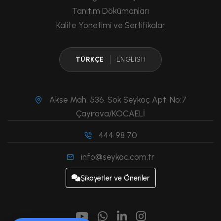
Tanıtım Dökümanları
Kalite Yönetimi ve Sertifikalar
TÜRKÇE
ENGLISH
Akse Mah. 536. Sok Seykoç Apt. No:7
Çayırova/KOCAELİ
444 98 70
info@seykoc.com.tr
Şikayetler ve Öneriler