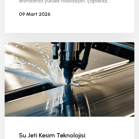
levhalarda yüksek hassasiyet, çapaksız...
09 Mart 2026
Seykoç Alüminyum
Su Jeti Kesim Teknolojisi: