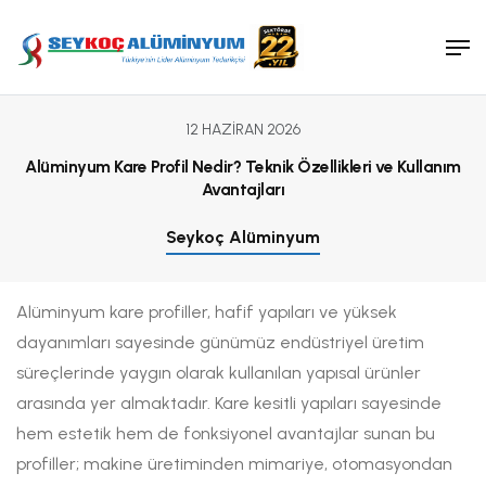
Makine ve Kalıp Sanayi
Satış Ekibimiz
Tanker ve Silobas Sanayi
Tanıtım Dökümanları
Medikal Sanayi
Ambalaj Sanayi
12 HAZIRAN 2026
Alüminyum Kare Profil Nedir? Teknik Özellikleri ve Kullanım
Avantajları
Seykoç Alüminyum
Alüminyum kare profiller, hafif yapıları ve yüksek
dayanımları sayesinde günümüz endüstriyel üretim
süreçlerinde yaygın olarak kullanılan yapısal ürünler
arasında yer almaktadır. Kare kesitli yapıları sayesinde
hem estetik hem de fonksiyonel avantajlar sunan bu
profiller; makine üretiminden mimariye, otomasyondan