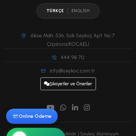
TÜRKÇE
ENGLISH
Akse Mah. 536. Sok Seykoç Apt. No:7
Çayırova/KOCAELİ
444 98 70
info@seykoc.com.tr
Şikayetler ve Öneriler
Online Ödeme
2025 © Tüm Hakları Saklıdır. |
Seykoç Alüminyum