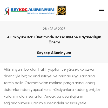
Makine ve Kalıp Sanayi
Satış Ekibimiz
Tanker ve Silobas Sanayi
Tanıtım Dökümanları
Medikal Sanayi
Ambalaj Sanayi
28 KASIM 2025
Alüminyum Boru Üretiminde Hassasiyet ve Dayanıklılığın
Önemi
Seykoç Alüminyum
Alüminyum borular, hafif yapıları ve yüksek korozyon
direnciyle birçok endüstriyel ve mimari uygulamada
tercih edilir. Otomotivden makine parçalarına, enerji
sistemlerinden yapısal konstrüksiyonlara kadar geniş bir
kullanım alanı sunarlar. Ancak bu avantajların
sağlanabilmesi, üretim sürecindeki hassasiyetle